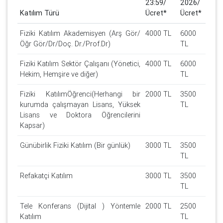
23:59/
2026/
Katılım Türü
Ücret*
Ücret*
Fiziki Katılım Akademisyen (Arş Gör/
4000 TL
6000
Öğr Gör/Dr/Doç. Dr./Prof.Dr)
TL
Fiziki Katılım Sektör Çalışanı (Yönetici,
4000 TL
6000
Hekim, Hemşire ve diğer)
TL
Fiziki KatılımÖğrenci(Herhangi bir
2000 TL
3500
kurumda çalışmayan Lisans, Yüksek
TL
Lisans ve Doktora Öğrencilerini
Kapsar)
Günübirlik Fiziki Katılım (Bir günlük)
3000 TL
3500
TL
Refakatçi Katılım
3000 TL
3500
TL
Tele Konferans (Dijital ) Yöntemle
2000 TL
2500
Katılım
TL