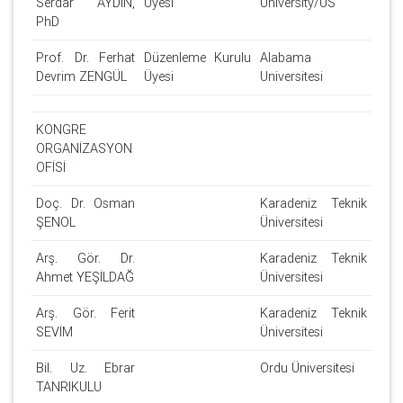
Serdar AYDIN,
Üyesi
University/US
PhD
Prof. Dr. Ferhat
Düzenleme Kurulu
Alabama
Devrim ZENGÜL
Üyesi
Universitesi
KONGRE
ORGANİZASYON
OFİSİ
Doç. Dr. Osman
Karadeniz Teknik
ŞENOL
Üniversitesi
Arş. Gör. Dr.
Karadeniz Teknik
Ahmet YEŞİLDAĞ
Üniversitesi
Arş. Gör. Ferit
Karadeniz Teknik
SEVİM
Üniversitesi
Bil. Uz. Ebrar
Ordu Üniversitesi
TANRIKULU