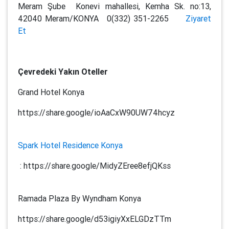
Meram Şube Konevi mahallesi, Kemha Sk. no:13,
42040 Meram/KONYA 0(332) 351-2265
Ziyaret
Et
Çevredeki Yakın Oteller
Grand Hotel Konya
https://share.google/ioAaCxW90UW74hcyz
Spark Hotel Residence Konya
: https://share.google/MidyZEree8efjQKss
Ramada Plaza By Wyndham Konya
https://share.google/d53igiyXxELGDzTTm