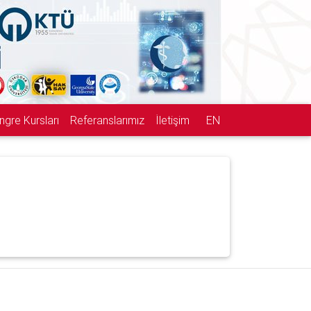
ngre Kursları
Referanslarımız
İletişim
EN